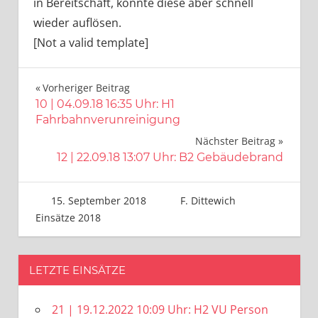
in Bereitschaft, konnte diese aber schnell
wieder auflösen.
[Not a valid template]
Beitragsnavigation
Vorheriger Beitrag
10 | 04.09.18 16:35 Uhr: H1
Fahrbahnverunreinigung
Nächster Beitrag
12 | 22.09.18 13:07 Uhr: B2 Gebäudebrand
15. September 2018
F. Dittewich
Einsätze 2018
LETZTE EINSÄTZE
21 | 19.12.2022 10:09 Uhr: H2 VU Person