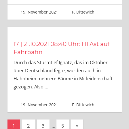
19. November 2021
F. Dittewich
17 | 21.10.2021 08:40 Uhr: H1 Ast auf
Fahrbahn
Durch das Sturmtief Ignatz, das im Oktober
über Deutschland fegte, wurden auch in
Hahnheim mehrere Bäume in Mitleidenschaft
gezogen. Also
…
19. November 2021
F. Dittewich
Seitennummerierung
Nächste
1
2
3
…
5
»