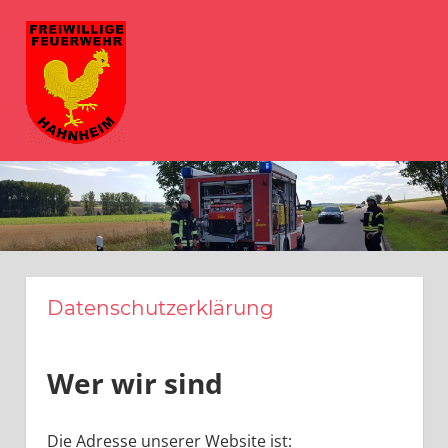
Zum
FFW
Inhalt
springen
Hahnheim
MENÜ
Herzlich
Willkommen
bei
der
Freiwilligen
Feuerwehr
Hahnheim
Datenschutzerklärung
Wer wir sind
Die Adresse unserer Website ist: