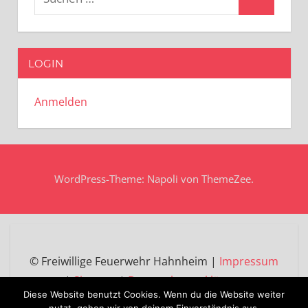
Suchen
nach:
LOGIN
Anmelden
WordPress-Theme: Napoli von ThemeZee.
© Freiwillige Feuerwehr Hahnheim |
Impressum
|
Sitemap
|
Datenschutzerklärung
Diese Website benutzt Cookies. Wenn du die Website weiter