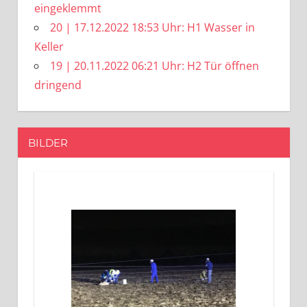
eingeklemmt
20 | 17.12.2022 18:53 Uhr: H1 Wasser in
Keller
19 | 20.11.2022 06:21 Uhr: H2 Tür öffnen
dringend
BILDER