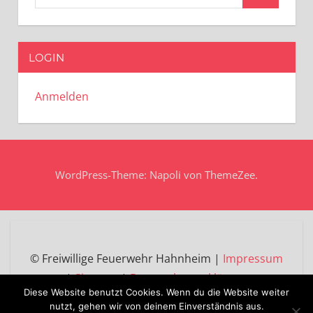
Suchen
nach:
LOGIN
Anmelden
WordPress-Theme: Napoli von ThemeZee.
© Freiwillige Feuerwehr Hahnheim |
Impressum
|
Sitemap
|
Datenschutzerklärung
Diese Website benutzt Cookies. Wenn du die Website weiter
nutzt, gehen wir von deinem Einverständnis aus.