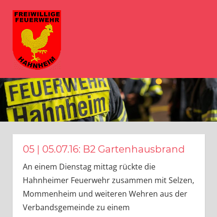
Zum
FFW
Inhalt
springen
Hahnheim
MENÜ
Herzlich
Willkommen
bei
der
Freiwilligen
Feuerwehr
Hahnheim
05 | 05.07.16: B2 Gartenhausbrand
An einem Dienstag mittag rückte die
Hahnheimer Feuerwehr zusammen mit Selzen,
Mommenheim und weiteren Wehren aus der
Verbandsgemeinde zu einem