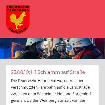
Zum
FFW
Inhalt
springen
Hahnheim
MENÜ
Herzlich
Willkommen
bei
der
Freiwilligen
Feuerwehr
Hahnheim
23.08.10: H1 Schlamm auf Straße
Die Feuerwehr Hahnheim wurde zu einer
verschmutzten Fahrbahn auf die Landstraße
zwischen dem Walheimer Hof und Sörgenloch
gerufen. Da der Weinberg zur Zeit von der