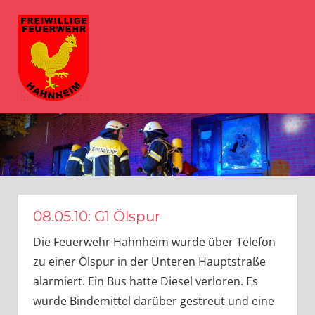
Zum
FFW
Inhalt
springen
Hahnheim
MENÜ
Herzlich
Willkommen
bei
der
Freiwilligen
Feuerwehr
Hahnheim
08.05.10: G1 Ölspur
Die Feuerwehr Hahnheim wurde über Telefon
zu einer Ölspur in der Unteren Hauptstraße
alarmiert. Ein Bus hatte Diesel verloren. Es
wurde Bindemittel darüber gestreut und eine