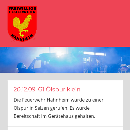
Zum
FFW
Inhalt
springen
Hahnheim
MENÜ
Herzlich
Willkommen
bei
der
Freiwilligen
Feuerwehr
Hahnheim
20.12.09: G1 Ölspur klein
Die Feuerwehr Hahnheim wurde zu einer
Ölspur in Selzen gerufen. Es wurde
Bereitschaft im Gerätehaus gehalten.